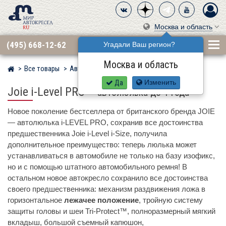
Москва и область
(495) 668-12-62
Угадали Ваш регион?
Москва и область
Все товары
Автокресла по бренду
JOIE
Мир детских автокресел
Да
Изменить
Joie i-Level PRO
–
автолюлька до 1 года
Новое поколение бестселлера от британского бренда JOIE
— автолюлька i-LEVEL PRO, сохранив все достоинства
предшественника Joie i-Level i-Size, получила
дополнительное преимущество: теперь люлька может
устанавливаться в автомобиле не только на базу изофикс,
но и с помощью штатного автомобильного ремня! В
остальном новое автокресло сохранило все достоинства
своего предшественника: механизм раздвижения ложа в
горизонтальное
лежачее положение
, тройную систему
защиты головы и шеи Tri-Protect™, полноразмерный мягкий
вкладыш, большой съемный капюшон,