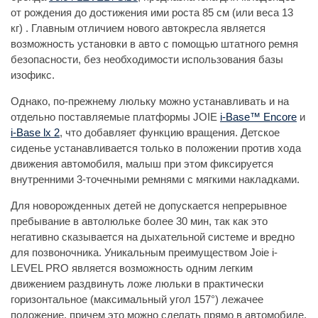
от рождения до достижения ими роста 85 см (или веса 13
кг) . Главным отличием нового автокресла является
возможность установки в авто с помощью штатного ремня
безопасности, без необходимости использования базы
изофикс.
Однако, по-прежнему люльку можно устанавливать и на
отдельно поставляемые платформы JOIE
i-Base™ Encore
и
i-Base lx 2
, что добавляет функцию вращения. Детское
сиденье устанавливается только в положении против хода
движения автомобиля, малыш при этом фиксируется
внутренними 3-точечными ремнями с мягкими накладками.
Для новорожденных детей не допускается непрерывное
пребывание в автолюльке более 30 мин, так как это
негативно сказывается на дыхательной системе и вредно
для позвоночника. Уникальным преимуществом Joie i-
LEVEL PRO является возможность одним легким
движением раздвинуть ложе люльки в практически
горизонтальное (максимальный угол 157°) лежачее
положение, причем это можно сделать прямо в автомобиле,