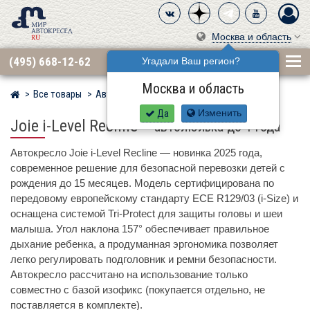
Москва и область
(495) 668-12-62
Угадали Ваш регион?
Москва и область
Все товары
Автокресла по бренду
JOIE
Мир детских автокресел
Да
Изменить
Joie i-Level Recline
–
автолюлька до 1 года
Автокресло Joie i-Level Recline — новинка 2025 года,
современное решение для безопасной перевозки детей с
рождения до 15 месяцев. Модель сертифицирована по
передовому европейскому стандарту ECE R129/03 (i-Size) и
оснащена системой Tri-Protect для защиты головы и шеи
малыша. Угол наклона 157° обеспечивает правильное
дыхание ребенка, а продуманная эргономика позволяет
легко регулировать подголовник и ремни безопасности.
Автокресло рассчитано на использование только
совместно с базой изофикс (покупается отдельно, не
поставляется в комплекте).