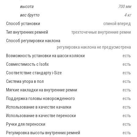
высота
700 мм
вес брутто
4 кг
Способ установки
спиной вперед
Тип внутренних ремней
трехточечные внутренние ремни
Способ регулировки наклона
регулировка наклона не предусмотрена
Возможность установки на шасси коляски
есть
Совместимость с Isofix
есть
Соответствие стандарту i-Size
есть
Система упора в пол
есть
Мягкие накладки на внутренние ремни
есть
Поддержка головы новорожденного
есть
Использование в качестве качалки
есть
Использование в качестве переноски
есть
Ручки для переноски
есть
Регулировка высоты внутренних ремней
есть