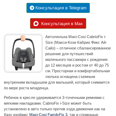
Консультация в Telegram
Консультация в Max
Автолюлька Maxi-Cosi CabrioFix i-
Size (Макси-Кози Кабрио Фикс Ай-
Сайз) – отличное сбалансированное
решение для путешествий
маленького пассажира с рождения
до 12 месяцев и ростом от 40 до 75
см. Просторная и комфортабельная
люлька оснащена съемным
внутренним вкладышем для малышей, который снимается
по мере роста младенца.
Ребенок в кресле удерживается 3-точечными ремнями с
мягкими накладками. CabrioFix i-Size может быть
установлено в авто только против хода движения как на
базу изофикс
Maxi-Cosi FamilyFix 3
, так и спомощью