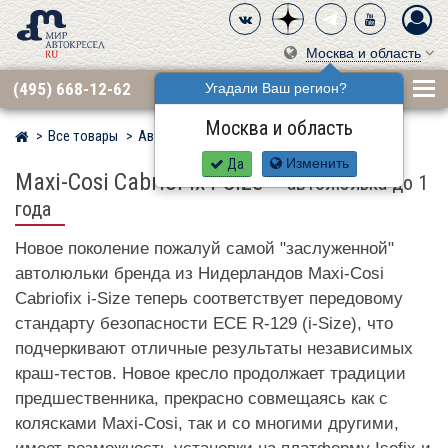
Москва и область
(495) 668-12-62
Угадали Ваш регион?
Москва и область
Все товары
Автокресла по бренду
MAXI-COSI
Мир детских автокресел
Да
Изменить
Maxi-Cosi CabrioFix i-Size
–
автолюлька до 1
года
Новое поколение пожалуй самой "заслуженной"
автолюльки бренда из Нидерландов Maxi-Cosi
Cabriofix i-Size теперь соответствует передовому
стандарту безопасности ECE R-129 (i-Size), что
подчеркивают отличные результаты независимых
краш-тестов. Новое кресло продолжает традиции
предшественника, прекрасно совмещаясь как с
колясками Maxi-Cosi, так и со многими другими,