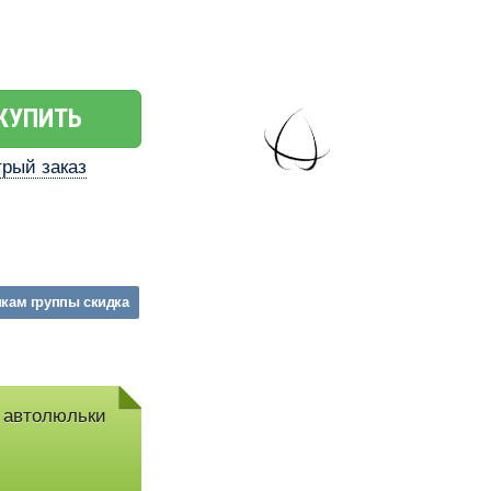
КУПИТЬ
рый заказ
икам
группы
скидка
 автолюльки