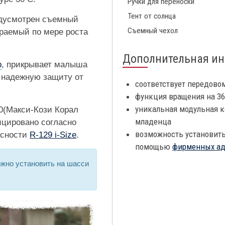
Ручки для переноски
Тент от солнца
едусмотрен съемный
Съемный чехол
раемый по мере роста
Дополнительная и
р
, прикрывает малыша
т надежную защиту от
соответствует передовом
функция вращения на 36
уникальная модульная к
60(Макси-Кози Корал
младенца
ицировано согласно
возможность установить
асности
R-129 i-Size
.
помощью
фирменных ад
жно установить на шасси