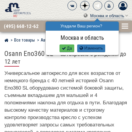
Москва и область
(495) 668-12-62
Угадали Ваш регион?
Москва и область
Все товары
Автокресла по бренду
OSANN
Мир детских автокресел
Да
Изменить
Osann Eno360 SL
–
автокресло с рождения до
12 лет
Универсальное автокресло для всех возрастов от
немецкого бренда с 40 летней историей Osann
Eno360 SL оборудовано системой боковой защиты,
съемным вкладышем для малышей и 4
положениями наклона для отдыха в пути. Благодаря
высокому качеству материалов и строгому
контролю производства кресло с успехом
удовлетворяет запросы самых требовательных