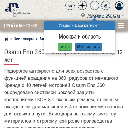
Москва и область
(495) 668-12-62
Угадали Ваш регион?
Москва и область
Все товары
Автокресла по бренду
OSANN
Мир детских автокресел
Да
Изменить
Osann Eno 360
–
автокресло с рождения до 12
лет
Недорогое автокресло для всех возрастов с
функцией вращения на 360 градусов от немецкого
бренда с 40 летней историей Osann Eno 360
оборудовано системой боковой защиты,
креплениями ISOFIX с якорным ремнем, съемным
вкладышем для малышей и 4 положениями наклона
для отдыха в пути. Благодаря высокому качеству
материалов и строгому контролю производства