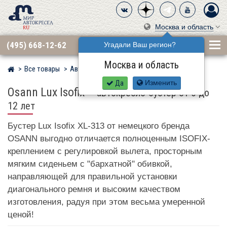
Москва и область
(495) 668-12-62
Угадали Ваш регион?
Москва и область
Все товары
Автокресла по бренду
OSANN
Мир детских автокресел
Да
Изменить
Osann Lux Isofix
–
автокресло-бустер от 6 до
12 лет
Бустер Lux Isofix XL-313 от немецкого бренда
OSANN выгодно отличается полноценным ISOFIX-
креплением с регулировкой вылета, просторным
мягким сиденьем с "бархатной" обивкой,
направляющей для правильной установки
диагонального ремня и высоким качеством
изготовления, радуя при этом весьма умеренной
ценой!