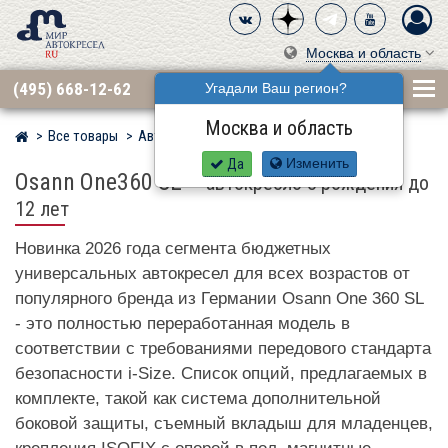
Москва и область
(495) 668-12-62
Угадали Ваш регион?
Москва и область
Все товары
Автокресла по бренду
OSANN
Мир детских автокресел
Да
Изменить
Osann One360 SL
–
автокресло с рождения до
12 лет
Новинка 2026 года сегмента бюджетных
универсальных автокресел для всех возрастов от
популярного бренда из Германии Osann One 360 SL
- это полностью переработанная модель в
соответствии с требованиями передового стандарта
безопасности i-Size. Список опций, предлагаемых в
комплекте, такой как система дополнительной
боковой защиты, съемный вкладыш для младенцев,