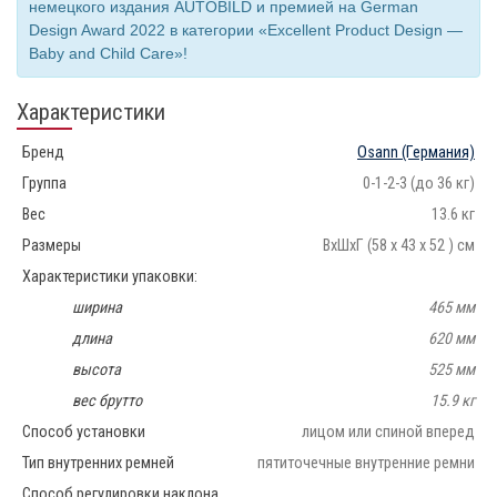
немецкого издания AUTOBILD и премией на German
Design Award 2022 в категории «Excellent Product Design —
Baby and Child Care»!
Характеристики
Бренд
Osann
(Германия)
Группа
0-1-2-3 (до 36 кг)
Вес
13.6 кг
Размеры
ВхШхГ (58 х 43 х 52 ) см
Характеристики упаковки:
ширина
465 мм
длина
620 мм
высота
525 мм
вес брутто
15.9 кг
Способ установки
лицом или спиной вперед
Тип внутренних ремней
пятиточечные внутренние ремни
Способ регулировки наклона