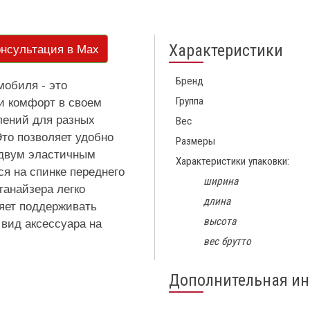
Характеристики
нсультация в Max
Бренд
мобиля - это
Группа
 и комфорт в своем
елений для разных
Вес
то позволяет удобно
Размеры
 двум эластичным
Характеристики упаковки:
я на спинке переднего
ширина
ганайзера легко
длина
яет поддерживать
высота
 вид аксессуара на
вес брутто
Дополнительная и