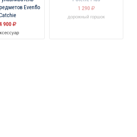
редметов Evenflo
1 290
Catchie
дорожный горшок
4 900
ксессуар