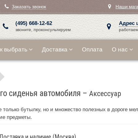
Заказать звонок
Наши маг
(495) 668-12-62
Адрес 
звоните, проконсультируем
работаем
к выбрать
Доставка
Оплата
О нас
его сиденья автомобиля
–
Аксессуар
 только бутылку, но и множество полезных в дороге ме
ие предметы.
Доставка и наличие (Москва)