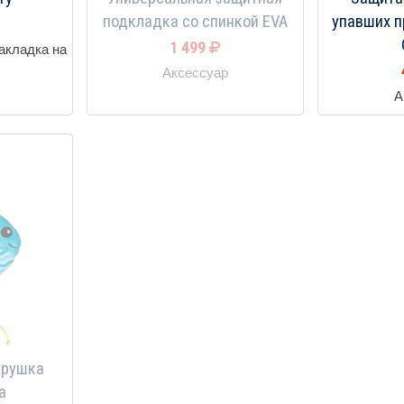
подкладка со спинкой EVA
упавших п
1 499
акладка на
Аксессуар
А
игрушка
а