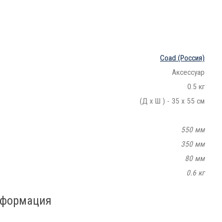
Coad
(Россия)
Аксессуар
0.5 кг
(Д х Ш ) - 35 х 55 см
550 мм
350 мм
80 мм
0.6 кг
нформация