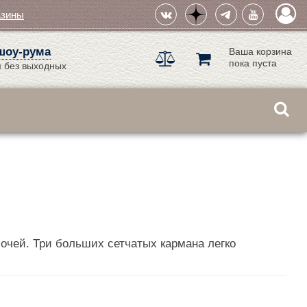
азины
шоу-рума
Ваша корзина
пока пуста
 без выходных
лочей. Три больших сетчатых кармана легко