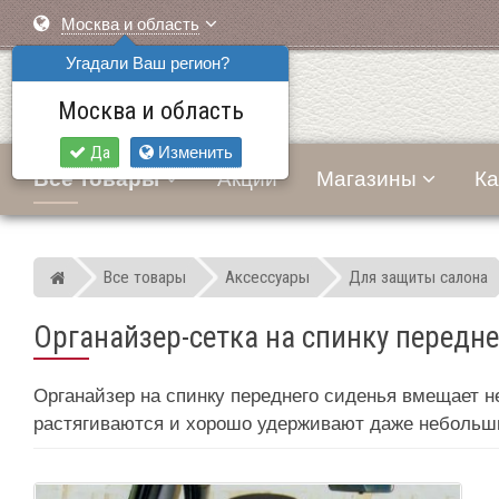
Москва и область
Угадали Ваш регион?
Москва и область
Да
Изменить
Все товары
Акции
Магазины
Ка
Все товары
Аксессуары
Для защиты салона
Мир детских автокресел
Органайзер-сетка на спинку передн
Органайзер на спинку переднего сиденья вмещает не
растягиваются и хорошо удерживают даже небольш