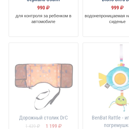
990
999
для контроля за ребенком в
водонепроницаемая н
автомобиле
сиденье
Дорожный столик DrC
BenBat Rattle - 
погремушк
1 199
1 439