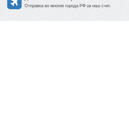
Отправка во многие города РФ за наш счет.
Сомневаетесь в выборе?
Звоните, наши специалисты помогут
(495) 668-12-62
Все товары
Магазины
Автокресла по бренду
Москва
Группа 0+ (до 13 кг)
Санкт-Петербур
Группа 0·1 (до 18 кг)
Екатеринбург