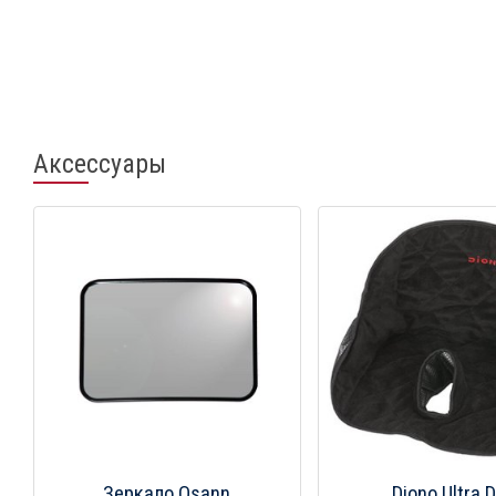
Аксессуары
Зеркало Osann
Diono Ultra D