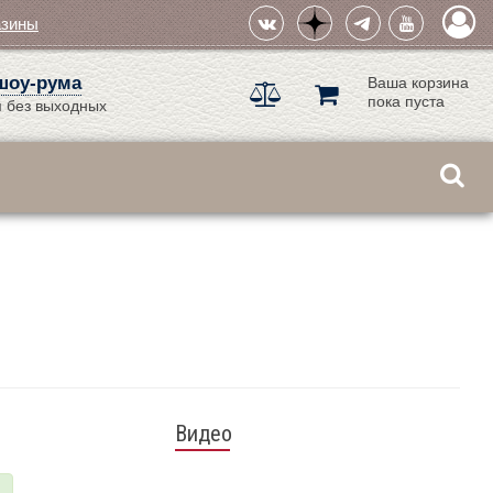
азины
шоу-рума
Ваша корзина
пока пуста
 без выходных
Видео