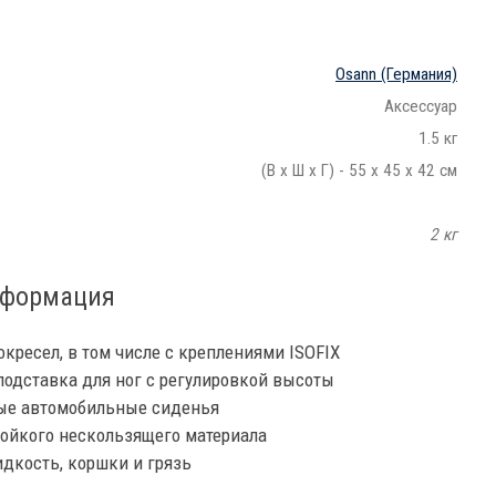
Osann
(Германия)
Аксессуар
1.5 кг
(В х Ш х Г) - 55 х 45 х 42 см
2 кг
нформация
кресел, в том числе с креплениями ISOFIX
подставка для ног с регулировкой высоты
бые автомобильные сиденья
тойкого нескользящего материала
дкость, коршки и грязь