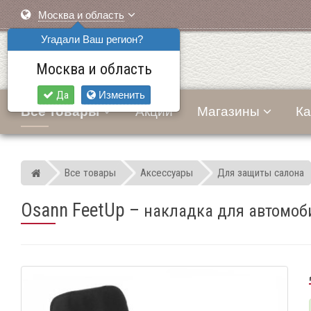
Москва и область
Угадали Ваш регион?
Москва и область
Да
Изменить
Все товары
Акции
Магазины
Ка
Все товары
Аксессуары
Для защиты салона
Мир детских автокресел
Osann FeetUp
–
накладка для автомоб