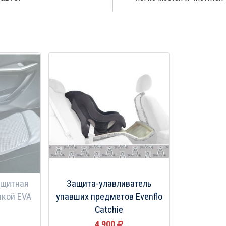
ащитная
Защита-улавливатель
нкой EVA
упавших предметов Evenflo
Catchie
4 900