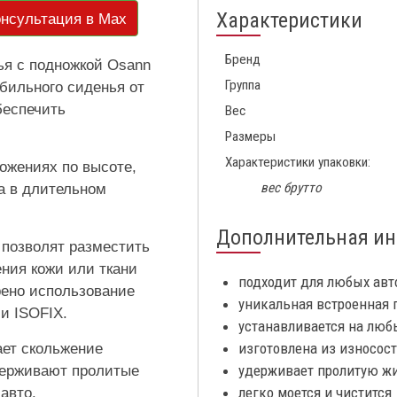
Характеристики
нсультация в Max
Бренд
ья с подножкой Osann
Группа
бильного сиденья от
беспечить
Вес
Размеры
Характеристики упаковки:
ожениях по высоте,
вес брутто
а в длительном
Дополнительная и
 позволят разместить
ения кожи или ткани
подходит для любых авто
рено использование
уникальная встроенная 
и ISOFIX.
устанавливается на лю
изготовлена из износос
ет скольжение
удерживает пролитую жи
удерживают пролитые
легко моется и чистится
авто.