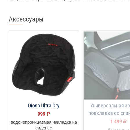
Аксессуары
Diono Ultra Dry
Универсальная з
подкладка со спи
999
1 499
водонепроницаемая накладка на
сиденье
Аксессуар