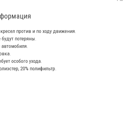
нформация
кресел против и по ходу движения.
 будут потеряны.
 автомобиля.
овка.
бует особого ухода.
олиэстер, 20% полифильтр.