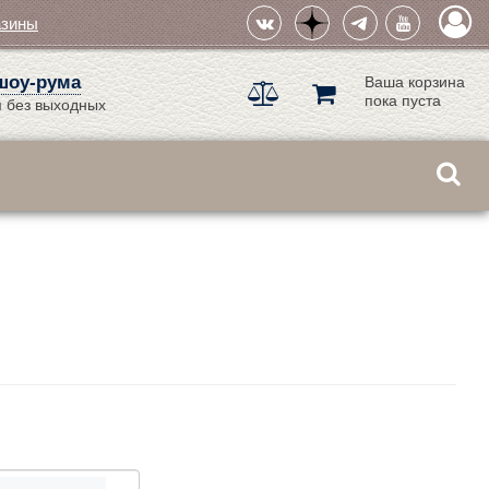
азины
шоу-рума
Ваша корзина
пока пуста
 без выходных