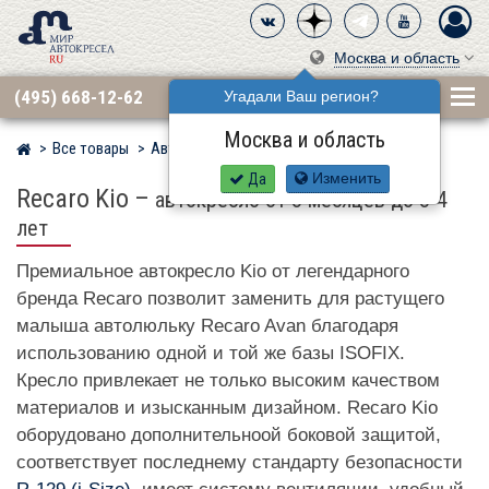
Москва и область
(495) 668-12-62
Угадали Ваш регион?
Москва и область
Все товары
Автокресла по бренду
RECARO
Мир детских автокресел
Да
Изменить
Recaro Kio
–
автокресло от 3 месяцев до 3-4
лет
Премиальное автокресло Kio от легендарного
бренда Recaro позволит заменить для растущего
малыша автолюльку Recaro Avan благодаря
использованию одной и той же базы ISOFIX.
Кресло привлекает не только высоким качеством
материалов и изысканным дизайном. Recaro Kio
оборудовано дополнительноой боковой защитой,
соответствует последнему стандарту безопасности