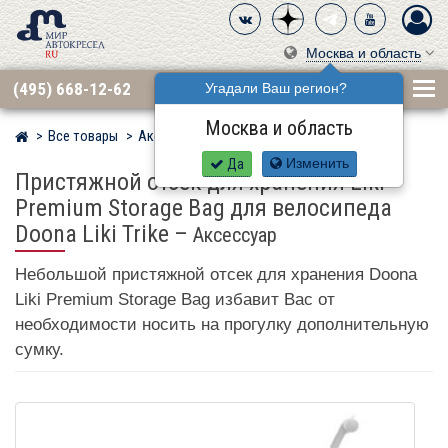
Москва и область
(495) 668-12-62
Угадали Ваш регион?
Москва и область
Все товары
Аксессуары
Для комфорта
Мир детских автокресел
Да
Изменить
Пристяжной отсек для хранения Liki
Premium Storage Bag для велосипеда
Doona Liki Trike
–
Аксессуар
Небольшой пристяжной отсек для хранения Doona
Liki Premium Storage Bag избавит Вас от
необходимости носить на прогулку дополнительную
сумку.