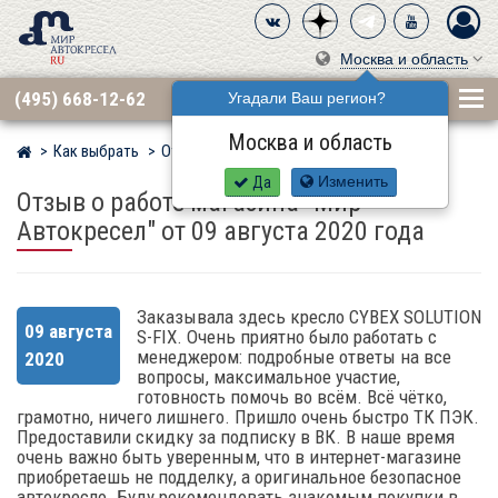
Москва и область
(495) 668-12-62
Угадали Ваш регион?
Москва и область
Как выбрать
Отзывы
Мир детских автокресел
Да
Изменить
Отзыв о работе магазина "Мир-
Автокресел" от 09 августа 2020 года
Заказывала здесь кресло CYBEX SOLUTION
09 августа
S-FIX. Очень приятно было работать с
менеджером: подробные ответы на все
2020
вопросы, максимальное участие,
готовность помочь во всём. Всё чётко,
грамотно, ничего лишнего. Пришло очень быстро ТК ПЭК.
Предоставили скидку за подписку в ВК. В наше время
очень важно быть уверенным, что в интернет-магазине
приобретаешь не подделку, а оригинальное безопасное
автокресло. Буду рекомендовать знакомым покупки в