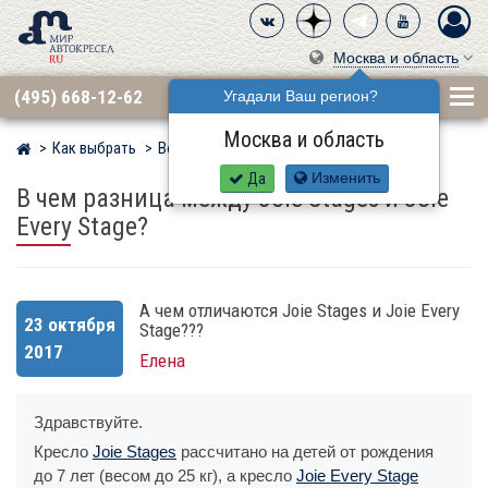
Москва и область
(495) 668-12-62
Угадали Ваш регион?
Москва и область
Как выбрать
Вопросы
Мир детских автокресел
Да
Изменить
В чем разница между Joie Stages и Joie
Every Stage?
А чем отличаются Joie Stages и Joie Every
23 октября
Stage???
2017
Елена
Здравствуйте.
Кресло
Joie Stages
рассчитано на детей от рождения
до 7 лет (весом до 25 кг), а кресло
Joie Every Stage