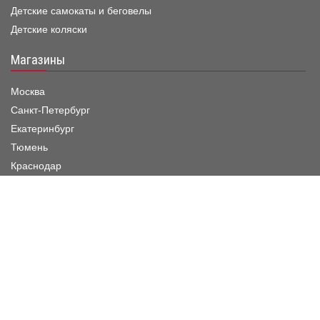
Детские самокаты и беговелы
Детские коляски
Магазины
Москва
Санкт-Петербург
Екатеринбург
Тюмень
Краснодар
Режим работы шоу-рума
Пн. - Пятница :
11:00 - 19:00
Суббота :
11:00 - 20:00
Воскресенье :
11:00 - 20:00
Заказать звонок