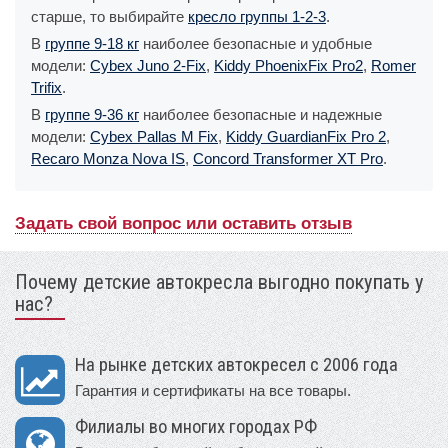
старше, то выбирайте
кресло группы 1-2-3
.
В
группе 9-18 кг
наиболее безопасные и удобные
модели:
Cybex Juno 2-Fix
,
Kiddy PhoenixFix Pro2
,
Romer
Trifix
.
В
группе 9-36 кг
наиболее безопасные и надежные
модели:
Cybex Pallas M Fix
,
Kiddy GuardianFix Pro 2
,
Recaro Monza Nova IS
,
Concord Transformer XT Pro
.
Задать свой вопрос или оставить отзыв
Почему детские автокресла выгодно покупать у
нас?
На рынке детских автокресел с 2006 года
Гарантия и сертификаты на все товары.
Филиалы во многих городах РФ