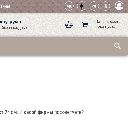
азины
шоу-рума
Ваша корзина
пока пуста
 без выходных
ст 74 см. И какой фирмы посоветуете?