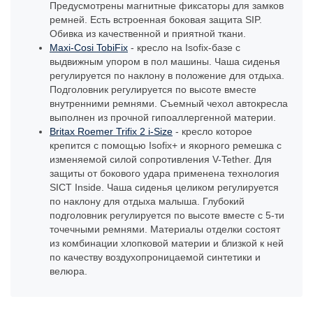
Предусмотрены магнитные фиксаторы для замков
ремней. Есть встроенная боковая защита SIP.
Обивка из качественной и приятной ткани.
Maxi-Cosi TobiFix
- кресло на Isofix-базе с
выдвижным упором в пол машины. Чаша сиденья
регулируется по наклону в положение для отдыха.
Подголовник регулируется по высоте вместе
внутренними ремнями. Съемный чехол автокресла
выполнен из прочной гипоаллергенной материи.
Britax Roemer Trifix 2 i-Size
- кресло которое
крепится с помощью Isofix+ и якорного ремешка с
изменяемой силой сопротивления V-Tether. Для
защиты от бокового удара применена технология
SICT Inside. Чаша сиденья целиком регулируется
по наклону для отдыха малыша. Глубокий
подголовник регулируется по высоте вместе с 5-ти
точечными ремнями. Материалы отделки состоят
из комбинации хлопковой материи и близкой к ней
по качеству воздухопроницаемой синтетики и
велюра.