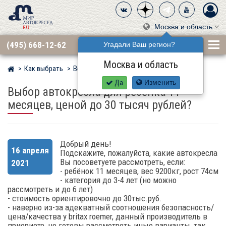
Москва и область
(495) 668-12-62
Угадали Ваш регион?
Москва и область
Как выбрать
Вопросы
Мир детских автокресел
Да
Изменить
Выбор автокресла для ребенка 11
месяцев, ценой до 30 тысяч рублей?
Добрый день!
16 апреля
Подскажите, пожалуйста, какие автокресла
Вы посоветуете рассмотреть, если:
2021
- ребёнок 11 месяцев, вес 9200кг, рост 74см
- категория до 3-4 лет (но можно
рассмотреть и до 6 лет)
- стоимость ориентировочно до 30тыс.руб.
- наверно из-за адекватный соотношения безопасность/
цена/качества у britax roemer, данный производитель в
приориете, но готовы рассмотреть иные варианты, так