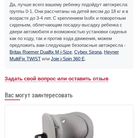
Да, лучше всего вашему ребенку подойдут автокресла
группы 0-1. Они рассчитаны на детей весом до 18 кг и в
возрасте до 3-4 лет. С креплением Isofix и поворотным
сиденьем, облегчающим посадку-высадку ребенка с
двери автомобиля и возможностью установки сиденья
как по ходу, так и против хода движения, можем
предложить вам следующие безопасные автокресла -
Britax Roemer Dualfix M i-Size
,
Cybex Sirona
,
Heyner
MultiFix TWIST
или
Joie i-Spin 360 E
.
Задать свой вопрос или оставить отзыв
Вас могут заинтересовать