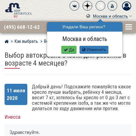
Москва и область
(495) 668-12-62
Угадали Ваш регион?
Москва и область
Как выбрать
Вопросы
Мир детских автокресел
Да
Изменить
Выбор автокресла с Isofix для ребенка в
возрасте 4 месяцев?
Добрый день! Подскажите пожалуйста какое
11 июля
кресло лучше выбрать, ребёнку 4 месяца,
весит 7 кг, хотелось бы кресло от 0 до 3 лет с
2020
системой крепления isofix, а так же что могло
делаться по ходу движения или против.
Инесса
Здравствуйте.