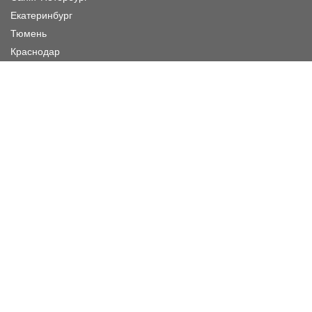
Екатеринбург
Тюмень
Краснодар
Режим работы шоу-рума
Пн. - Пятница :
11:00 - 20:00
Суббота :
11:00 - 19:00
Воскресенье :
11:00 - 19:00
Заказать звонок
Жду звонка
Нажимая кнопку «Жду звонка», я даю согласие ИП Кулиш
Оксана Андреевна на обработку персональных данных на
условиях и в целях, определённых
«Политикой
.
конфиденциальности»