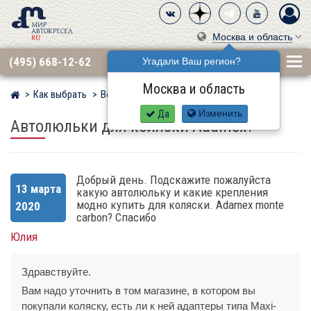
Москва и область
(495) 668-12-62
Угадали Ваш регион?
Москва и область
Как выбрать
Вопросы
Мир детских автокресел
Да
Изменить
Автолюльки для коляски Adamex?
Добрый день. Подскажите пожалуйста
13 марта
какую автолюльку и какие крепления
модно купить для коляски. Adamex monte
2020
carbon? Спасибо
Юлия
Здравствуйте.
Вам надо уточнить в том магазине, в котором вы
покупали коляску, есть ли к ней адаптеры типа Maxi-