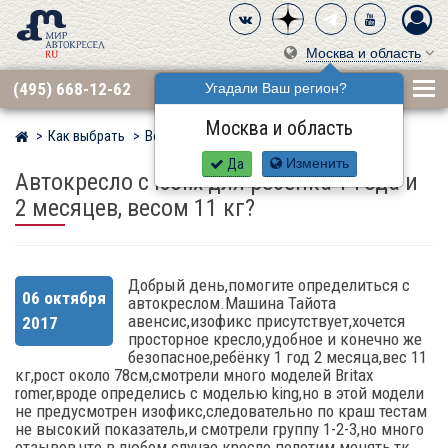
Москва и область
(495) 668-12-62
Угадали Ваш регион?
Москва и область
Как выбрать
Вопросы
Мир детских автокресел
Да
Изменить
Автокресло с Isofix для ребенка 1 года и
2 месяцев, весом 11 кг?
Добрый день,помогите определиться с
06 октября
автокреслом.Машина Тайота
авенсис,изофикс присутствует,хочется
2017
просторное кресло,удобное и конечно же
безопасное,ребёнку 1 год 2 месяца,вес 11
кг,рост около 78см,смотрели много моделей Britax
romer,вроде определись с моделью king,но в этой модели
не предусмотрен изофикс,следовательно по краш тестам
не высокий показатель,и смотрели группу 1-2-3,но много
отзывов,что в любом случае кресло полетим менять,тк