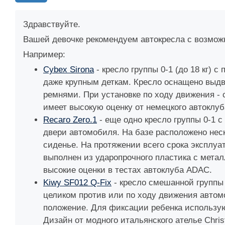
Здравствуйте.
Вашей девочке рекомендуем автокресла с возможно
Например:
Cybex Sirona
- кресло группы 0-1 (до 18 кг)
даже крупным деткам. Кресло оснащено выдв
ремнями. При установке по ходу движения - 
имеет высокую оценку от немецкого автоклу
Recaro Zero.1
- еще одно кресло группы 0-1 с
двери автомобиля. На базе расположено нес
сиденье. На протяжении всего срока эксплу
выполнен из ударопрочного пластика с мета
высокие оценки в тестах автоклуба ADAC.
Kiwy SF012 Q-Fix
- кресло смешанной группы 
целиком против или по ходу движения автом
положение. Для фиксации ребенка использую
Дизайн от модного итальянского ателье Chri