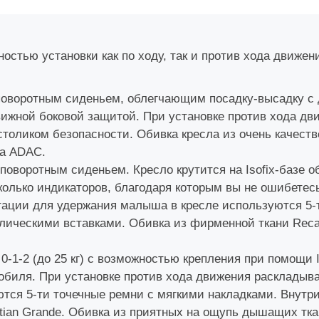
стью установки как по ходу, так и против хода движен
 с поворотным сиденьем, облегчающим посадку-высадку 
ижной боковой защитой. При установке против хода дв
столиком безопасности. Обивка кресла из очень качеств
ба ADAC.
 поворотным сиденьем. Кресло крутится на Isofix-базе 
колько индикаторов, благодаря которым вы не ошибетес
атации для удержания малыша в кресле используются 5-
ллическими вставками. Обивка из фирменной ткани Reca
0-1-2 (до 25 кг) с возможностью крепления при помощи 
обиля. При установке против хода движения раскладыва
тся 5-ти точечные ремни с мягкими накладками. Внут
stian Grande. Обивка из приятных на ощупь дышащих тка