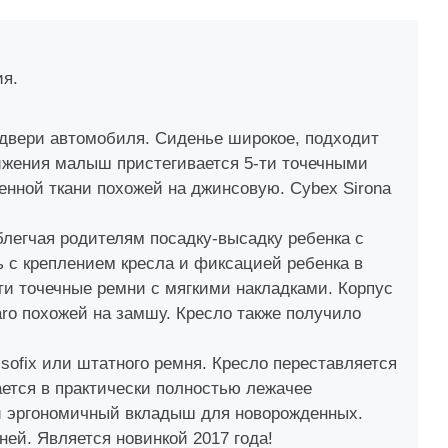
ия.
с двери автомобиля. Сиденье широкое, подходит
ижения малыш пристегивается 5-ти точечными
енной ткани похожей на джинсовую. Cybex Sirona
облегчая родителям посадку-высадку ребенка с
ь с креплением кресла и фиксацией ребенка в
ти точечные ремни с мягкими накладками. Корпус
ro похожей на замшу. Кресло также получило
Isofix или штатного ремня. Кресло переставляется
ется в практически полностью лежачее
ри эргономичный вкладыш для новорожденных.
ней. Является новинкой 2017 года!