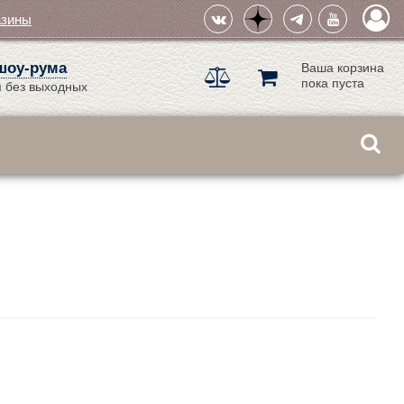
азины
шоу-рума
Ваша корзина
пока пуста
 без выходных