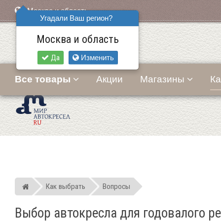
Москва и область
Угадали Ваш регион?
Москва и область
Да
Изменить
Все товары
Акции
Магазины
Ка
Как выбрать
Вопросы
Мир детских автокресел
Выбор автокресла для годовалого реб