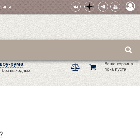
азины
шоу-рума
Ваша корзина
пока пуста
 без выходных
?