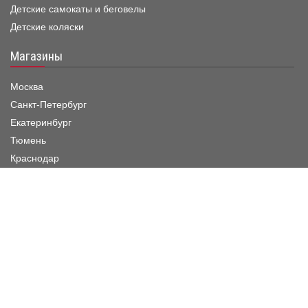
Детские самокаты и беговелы
Детские коляски
Магазины
Москва
Санкт-Петербург
Екатеринбург
Тюмень
Краснодар
Режим работы шоу-рума
Пн. - Пятница :
11:00 - 19:00
Суббота :
11:00 - 20:00
Воскресенье :
11:00 - 20:00
Заказать звонок