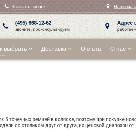
Заказать звонок
Наши маг
(495) 668-12-62
Адрес 
звоните, проконсультируем
работаем
к выбрать
Доставка
Оплата
О нас
 из 5 точечных ремней в коляске, поэтому при покупке но
дели со столиком друг от друга, их ценовой диапозон от 