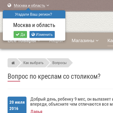
Москва и область
Угадали Ваш регион?
Москва и область
Да
Изменить
Все товары
Акции
Магазины
Ка
Как выбрать
Вопросы
Мир детских автокресел
Вопрос по креслам со столиком?
Добрый день, ребенку 9 мес, он вылазиет
20 июля
впереди, объясните чем отличаются все мо
2016
Дарья