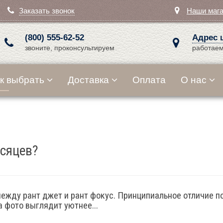
Заказать звонок
Наши маг
(800) 555-62-52
Адрес 
звоните, проконсультируем
работаем
к выбрать
Доставка
Оплата
О нас
есяцев?
ежду рант джет и рант фокус. Принципиальное отличие п
 фото выглядит уютнее...