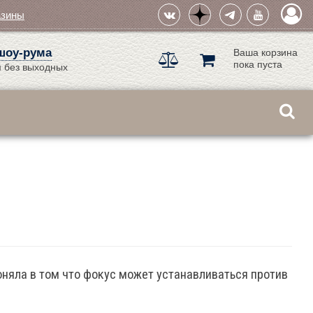
азины
шоу-рума
Ваша корзина
пока пуста
 без выходных
оняла в том что фокус может устанавливаться против