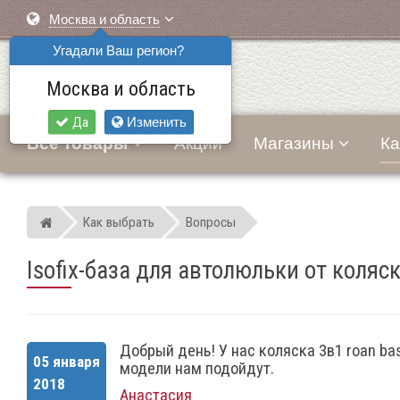
Москва и область
Угадали Ваш регион?
Москва и область
Да
Изменить
Все товары
Акции
Магазины
Ка
Как выбрать
Вопросы
Мир детских автокресел
Isofix-база для автолюльки от коляск
Добрый день! У нас коляска 3в1 roan bas
05 января
модели нам подойдут.
2018
Анастасия