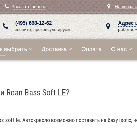
Заказать звонок
Наши маг
(495) 668-12-62
Адрес 
звоните, проконсультируем
работаем
к выбрать
Доставка
Оплата
О нас
и Roan Bass Soft LE?
s soft le. Автокресло возможно поставить на базу isofix,