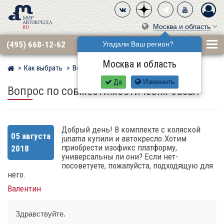
Москва и область
(495) 668-12-62
Угадали Ваш регион?
Москва и область
Как выбрать
Вопросы
Мир детских автокресел
Да
Изменить
Вопрос по совместимости isofix-базы?
Добрый день! В комплекте с коляской
05 августа
junama купили и автокресло.Хотим
приобрести изофикс платформу,
2018
универсальны ли они? Если нет-
посоветуете, пожалуйста, подходящую для
него.
Валентин
Здравствуйте.