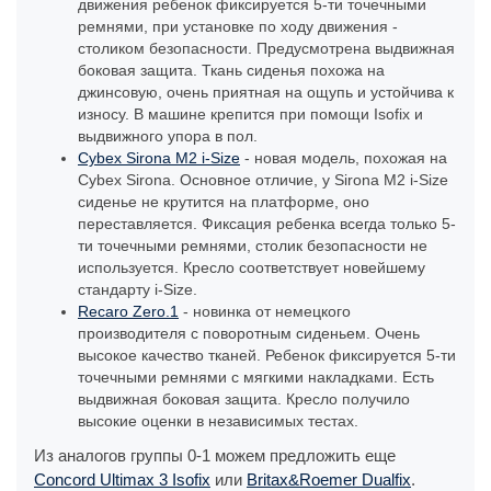
движения ребенок фиксируется 5-ти точечными
ремнями, при установке по ходу движения -
столиком безопасности. Предусмотрена выдвижная
боковая защита. Ткань сиденья похожа на
джинсовую, очень приятная на ощупь и устойчива к
износу. В машине крепится при помощи Isofix и
выдвижного упора в пол.
Cybex Sirona M2 i-Size
- новая модель, похожая на
Cybex Sirona. Основное отличие, у Sirona M2 i-Size
сиденье не крутится на платформе, оно
переставляется. Фиксация ребенка всегда только 5-
ти точечными ремнями, столик безопасности не
используется. Кресло соответствует новейшему
стандарту i-Size.
Recaro Zero.1
- новинка от немецкого
производителя с поворотным сиденьем. Очень
высокое качество тканей. Ребенок фиксируется 5-ти
точечными ремнями с мягкими накладками. Есть
выдвижная боковая защита. Кресло получило
высокие оценки в независимых тестах.
Из аналогов группы 0-1 можем предложить еще
Concord Ultimax 3 Isofix
или
Britax&Roemer Dualfix
.