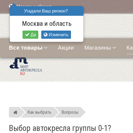
Москва и область
Угадали Ваш регион?
Москва и область
Да
Изменить
Все товары
Акции
Магазины
Ка
Как выбрать
Вопросы
Мир детских автокресел
Выбор автокресла группы 0-1?