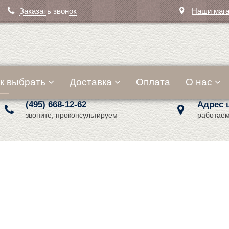
Заказать звонок
Наши маг
к выбрать
Доставка
Оплата
О нас
(495) 668-12-62
Адрес 
звоните, проконсультируем
работаем