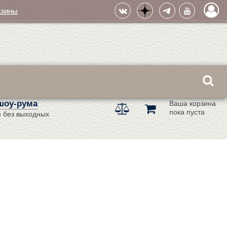
азины
шоу-рума
Ваша корзина
пока пуста
 без выходных