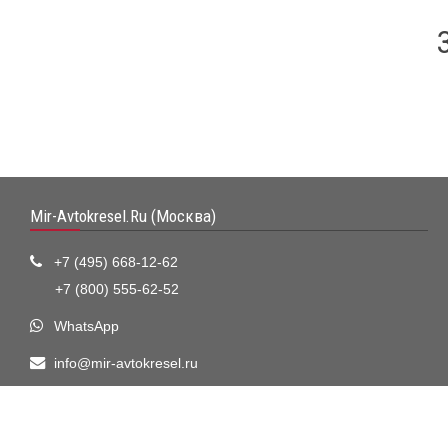
Mir-Avtokresel.Ru (Москва)
+7 (495) 668-12-62
+7 (800) 555-62-52
WhatsApp
info@mir-avtokresel.ru
Визитная карточка
Москва, 2-ой Котляковский переулок, дом 1, стр.34