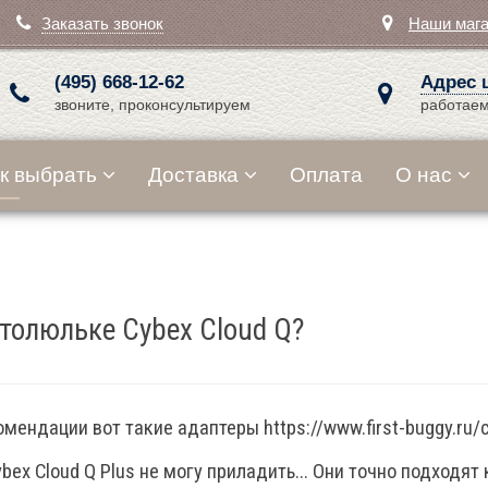
Заказать звонок
Наши маг
(495) 668-12-62
Адрес 
звоните, проконсультируем
работаем
к выбрать
Доставка
Оплата
О нас
втолюльке Cybex Cloud Q?
ендации вот такие адаптеры https://www.first-buggy.ru/ca
ybex Cloud Q Plus не могу приладить... Они точно подходя