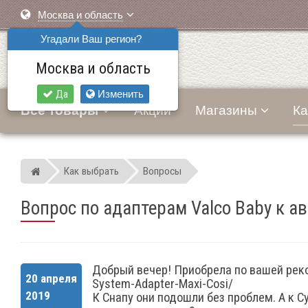
Москва и область
Угадали Ваш регион?
Москва и область
Да
Изменить
Все товары
Акции
Магазины
Ка
Как выбрать
Вопросы
Мир детских автокресел
Вопрос по адаптерам Valco Baby к а
Добрый вечер! Приобрела по вашей реком
20 апреля
System-Adapter-Maxi-Cosi/
2019
К Снапу они подошли без проблем. А к C