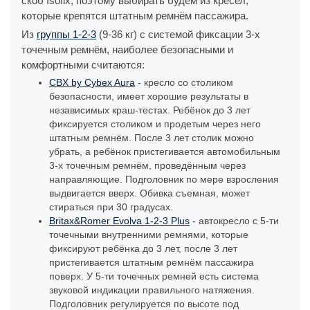
скоб Isofix, поэтому выбирать будем из кресел,
которые крепятся штатным ремнём пассажира.
Из
группы 1-2-3
(9-36 кг) с системой фиксации 3-х
точечным ремнём, наиболее безопасными и
комфортными считаются:
CBX by Cybex Aura
- кресло со столиком
безопасности, имеет хорошие результаты в
независимых краш-тестах. Ребёнок до 3 лет
фиксируется столиком и продетым через него
штатным ремнём. После 3 лет столик можно
убрать, а ребёнок пристегивается автомобильным
3-х точечным ремнём, проведённым через
направляющие. Подголовник по мере взросления
выдвигается вверх. Обивка съемная, может
стираться при 30 градусах.
Britax&Romer Evolva 1-2-3 Plus
- автокресло с 5-ти
точечными внутренними ремнями, которые
фиксируют ребёнка до 3 лет, после 3 лет
пристегивается штатным ремнём пассажира
поверх. У 5-ти точечных ремней есть система
звуковой индикации правильного натяжения.
Подголовник регулируется по высоте под