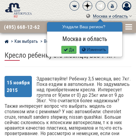
Москва и область
(495) 668-12-62
Угадали Ваш регион?
Москва и область
Как выбрать
Вопросы
Мир детских автокресел
Да
Изменить
Кресло ребенку 3.5 месяца, вес 7 кг?
Здравствуйте! Ребенку 3,5 месяца, вес 7кг.
15 ноября
Пока ездим в автолюльке. Но задумались
над приобретением кресла. Интересует
2015
группа от 9(или от 0) до 25кг или от 9 до
36кг. Что считается более надежным?
Также интересует вопрос что выбрать: модель со
столиком или с ремнями? У нас автомобили: chevrolet
cruze, renault sandero stepway, nissan quashkai. Больше
сейчас склоняюсь к японским автокреслам, т к в них
нравится качество пластика, материалов и то,что есть
проветривание. Но рассмотрю и немецкие, если они