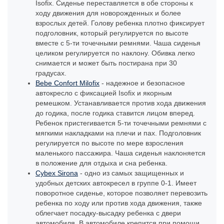
Isofix. Сиденье переставляется в обе стороны к
ходу движения для новорожденных и более
взрослых детей. Голову ребенка плотно фиксирует
подголовник, который регулируется по высоте
вместе с 5-ти точечными ремнями. Чаша сиденья
целиком регулируется по наклону. Обивка легко
снимается и может быть постирана при 30
градусах.
Bebe Confort Milofix
- надежное и безопасное
автокресло с фиксацией Isofix и якорным
ремешком. Устанавливается против хода движения
до годика, после годика ставится лицом вперед.
Ребенок пристегивается 5-ти точечными ремнями с
мягкими накладками на плечи и пах. Подголовник
регулируется по высоте по мере взросления
маленького пассажира. Чаша сиденья наклоняется
в положение для отдыха и сна ребенка.
Cybex Sirona
- одно из самых защищенных и
удобных детских автокресел в группе 0-1. Имеет
поворотное сиденье, которое позволяет перевозить
ребенка по ходу или против хода движения, также
облегчает посадку-высадку ребенка с двери
автомобиля. В автомобиле крепится при помощи