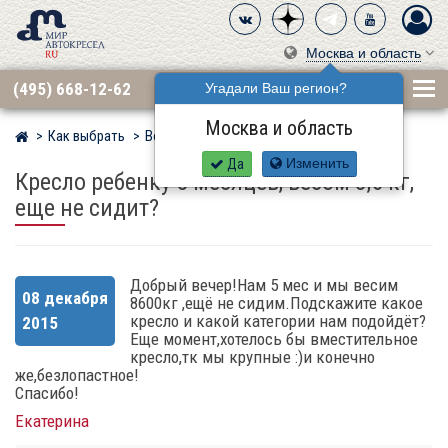
Москва и область
(495) 668-12-62
Угадали Ваш регион?
Москва и область
Как выбрать
Вопросы
Мир детских автокресел
Да
Изменить
Кресло ребенку 5 месяцев, весом 8,6 кг,
еще не сидит?
Добрый вечер!Нам 5 мес и мы весим
08 декабря
8600кг ,ещё не сидим.Подскажите какое
кресло и какой категории нам подойдёт?
2015
Еще момент,хотелось бы вместительное
кресло,тк мы крупные :)и конечно
же,безлопастное!
Спасибо!
Екатерина