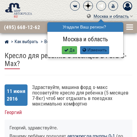
Москва и область
(495) 668-12-62
Угадали Ваш регион?
Москва и область
Как выбрать
Вопросы
Мир детских автокресел
Да
Изменить
Кресло для ребенка 5 месяцев в Ford C-
Max?
Здраствуйте, машина форд s-макс
11 июня
посоветуйте кресло для ребенка (5 месяцев
7-8кг) чтоб мог отдыхать в поездках
2016
максимально комфортно
Георгий
Георгий, здравствуйте.
Вашему ребёнку подходят
автокресла группы 0-1
(до