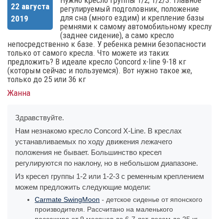
Нужно кресло группы 1/2; 1/2/3. Главное
22 августа
регулируемый подголовник, положение
для сна (много ездим) и крепление базы
2019
ремнями к самому автомобильному креслу
(заднее сидение), а само кресло
непосредственно к базе. У ребенка ремни безопасности
только от самого кресла. Что можете из таких
предложить? В идеале кресло Concord x-line 9-18 кг
(которым сейчас и пользуемся). Вот нужно такое же,
только до 25 или 36 кг
Жанна
Здравствуйте.
Нам незнакомо кресло Concord X-Line. В креслах
устанавливаемых по ходу движения лежачего
положения не бывает. Большинство кресел
регулируются по наклону, но в небольшом диапазоне.
Из кресел группы 1-2 или 1-2-3 с ременным креплением
можем предложить следующие модели:
Carmate SwingMoon
- детское сиденье от японского
производителя. Рассчитано на маленького