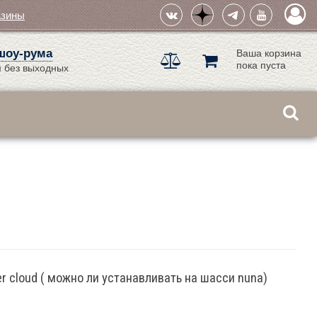
азины
шоу-рума
Ваша корзина
пока пуста
 без выходных
r cloud ( можно ли устанавливать на шасси nuna)