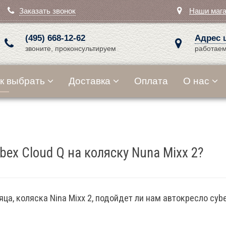
Заказать звонок
Наши маг
(495) 668-12-62
Адрес 
звоните, проконсультируем
работаем
к выбрать
Доставка
Оплата
О нас
ex Cloud Q на коляску Nuna Mixx 2?
а, коляска Nina Mixx 2, подойдет ли нам автокресло cybe