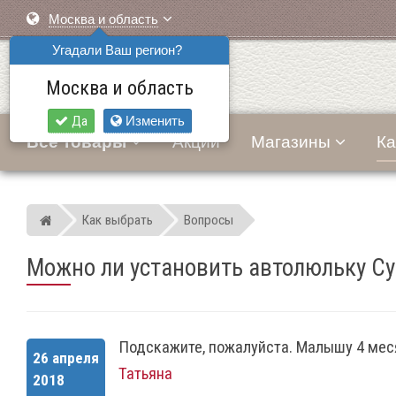
Москва и область
Угадали Ваш регион?
Москва и область
Да
Изменить
Все товары
Акции
Магазины
Ка
Как выбрать
Вопросы
Мир детских автокресел
Можно ли установить автолюльку Cyb
Подскажите, пожалуйста. Малышу 4 месяц
26 апреля
Татьяна
2018