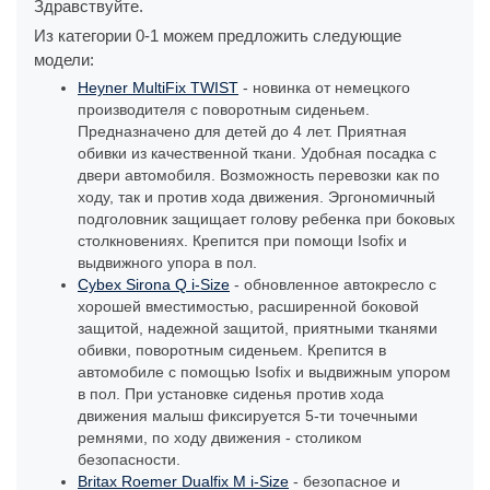
Здравствуйте.
Из категории 0-1 можем предложить следующие
модели:
Heyner MultiFix TWIST
- новинка от немецкого
производителя с поворотным сиденьем.
Предназначено для детей до 4 лет. Приятная
обивки из качественной ткани. Удобная посадка с
двери автомобиля. Возможность перевозки как по
ходу, так и против хода движения. Эргономичный
подголовник защищает голову ребенка при боковых
столкновениях. Крепится при помощи Isofix и
выдвижного упора в пол.
Cybex Sirona Q i-Size
- обновленное автокресло с
хорошей вместимостью, расширенной боковой
защитой, надежной защитой, приятными тканями
обивки, поворотным сиденьем. Крепится в
автомобиле с помощью Isofix и выдвижным упором
в пол. При установке сиденья против хода
движения малыш фиксируется 5-ти точечными
ремнями, по ходу движения - столиком
безопасности.
Britax Roemer Dualfix M i-Size
- безопасное и