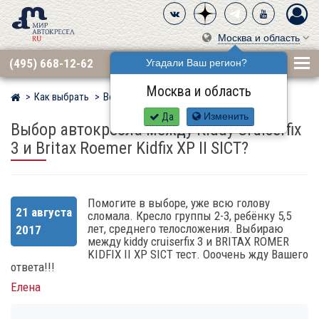
Москва и область
(495) 668-12-62
Угадали Ваш регион?
Москва и область
Как выбрать
Вопросы
Мир детских автокресел
Да
Изменить
Выбор автокресла между Kiddy Cruiserfix
3 и Britax Roemer Kidfix XP II SICT?
Помогите в выборе, уже всю голову
21 августа
сломала. Кресло группы 2-3, ребёнку 5,5
лет, среднего телосложения. Выбираю
2017
между kiddy cruiserfix 3 и BRITAX ROMER
KIDFIX II XP SICT тест. Ооочень жду Вашего
ответа!!!
Елена