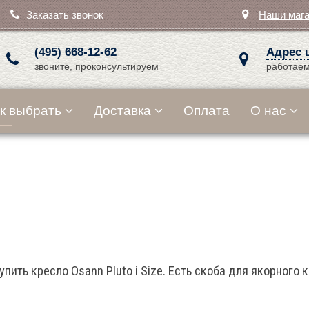
Заказать звонок
Наши маг
(495) 668-12-62
Адрес 
звоните, проконсультируем
работаем
к выбрать
Доставка
Оплата
О нас
купить кресло Osann Pluto i Size. Есть скоба для якорног