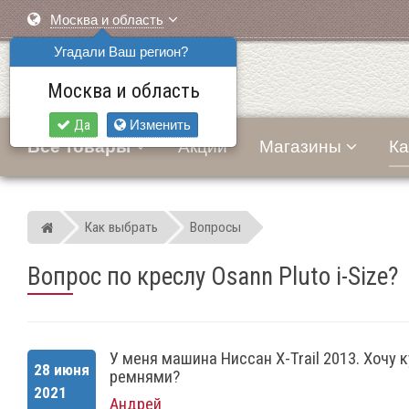
Москва и область
Угадали Ваш регион?
Москва и область
Да
Изменить
Все товары
Акции
Магазины
Ка
Как выбрать
Вопросы
Мир детских автокресел
Вопрос по креслу Osann Pluto i-Size?
У меня машина Ниссан X-Trail 2013. Хочу 
28 июня
ремнями?
2021
Андрей