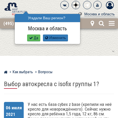
Москва и область
Угадали Ваш регион?
(495) 668-12-62
Москва и область
Да
Изменить
Как выбрать
Вопросы
Мир детских автокресел
Выбор автокресла с isofix группы 1?
У нас есть база cybex z base (крепили на неё
06 июля
кресло для новорождённого). Сейчас нужно
кресло для ребёнка 1,5 года, 12 кг, 86 см.
2021