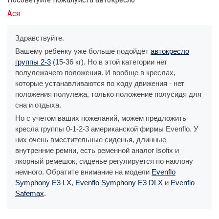
Ася
Здравствуйте.
Вашему ребенку уже больше подойдёт
автокресло
группы 2-3
(15-36 кг). Но в этой категории нет
полулежачего положения. И вообще в креслах,
которые устанавливаются по ходу движения - нет
положения полулежа, только положение полусидя для
сна и отдыха.
Но с учетом ваших пожеланий, можем предложить
кресла группы 0-1-2-3 американской фирмы Evenflo. У
них очень вместительные сиденья, длинные
внутренние ремни, есть ременной аналог Isofix и
якорный ремешок, сиденье регулируется по наклону
немного. Обратите внимание на модели
Evenflo
Symphony E3 LX
,
Evenflo Symphony E3 DLX
и
Evenflo
Safemax
.