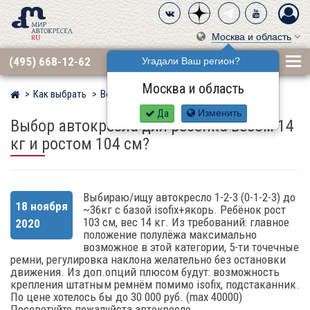
Москва и область
(495) 668-12-62
Угадали Ваш регион?
Москва и область
Как выбрать
Вопросы
Мир детских автокресел
Да
Изменить
Выбор автокресла для ребенка весом 14
кг и ростом 104 см?
Выбираю/ищу автокресло 1-2-3 (0-1-2-3) до
18 ноября
~36кг с базой isofix+якорь. Ребёнок рост
103 см, вес 14 кг. Из требований: главное
2020
положение полулёжа максимально
возможное в этой категории, 5-ти точечные
ремни, регулировка наклона желательно без остановки
движения. Из доп.опций плюсом будут: возможность
крепления штатным ремнём помимо isofix, подстаканник.
По цене хотелось бы до 30 000 руб. (max 40000)
Посоветуйте пожалуйста автокресло