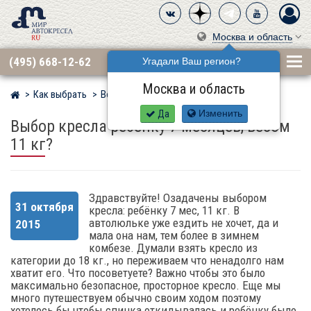
Москва и область
(495) 668-12-62
Угадали Ваш регион?
Москва и область
Как выбрать
Вопросы
Мир детских автокресел
Да
Изменить
Выбор кресла ребенку 7 месяцев, весом
11 кг?
Здравствуйте! Озадачены выбором
31 октября
кресла: ребёнку 7 мес, 11 кг. В
автолюльке уже ездить не хочет, да и
2015
мала она нам, тем более в зимнем
комбезе. Думали взять кресло из
категории до 18 кг., но переживаем что ненадолго нам
хватит его. Что посоветуете? Важно чтобы это было
максимально безопасное, просторное кресло. Еще мы
много путешествуем обычно своим ходом поэтому
хотелось бы чтобы спинка откидывалась и ребёнку было