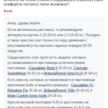
комфортно поспать) такое возможно?
Анна
Анна, здравствуйте.
Если автолюлька уже мала, то рекомендуем
автокресла группы 1 (9-18 кг) или 1-2 (9-25 кг). Посадка
в таких креслах уже только по ходу движения с
регулировкой угла наклона сиденья порядка 20-25
градусов.
Среди кресел этих групп есть модели, которые
устанавливаются при помощи штатного ремня
пассажира -
Casualplay Beat S
(9-25 кг),
Carmate
SwingMoon
(9-25 кг) и
Britax&Romer King II LS
(9-18 кг).
Есть кресла, которые устанавливаются при помощи
крепления isofix и якорного ремешка -
Casualplay Q-
Retraktor Fix
(9-18 кг),
Britax&Romer Trifix
(9-18 кг) и
Bebe Confort Iseos Isofix
(9-18 кг).
Кресла весовой категории 9-25 кг рассчитаны на
больший срок эксплуатации, примерно до 6-7 лет