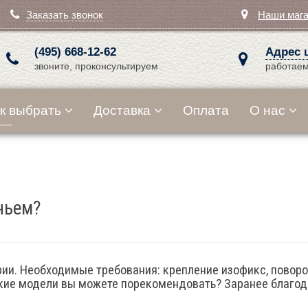
Заказать звонок
Наши маг
(495) 668-12-62
Адрес 
звоните, проконсультируем
работаем
к выбрать
Доставка
Оплата
О нас
ньем?
рии. Необходимые требования: крепление изофикс, поворо
акие модели вы можете порекомендовать? Заранее благод