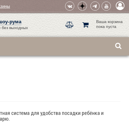
азины
шоу-рума
Ваша корзина
пока пуста
 без выходных
тная система для удобства посадки ребёнка и
арю.