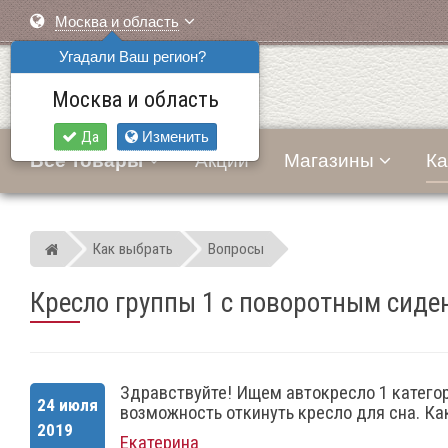
Москва и область
Угадали Ваш регион?
Москва и область
Да
Изменить
Все товары
Акции
Магазины
Ка
Как выбрать
Вопросы
Мир детских автокресел
Кресло группы 1 с поворотным сиде
Здравствуйте! Ищем автокресло 1 катего
24 июля
возможность откинуть кресло для сна. К
2019
Екатерина