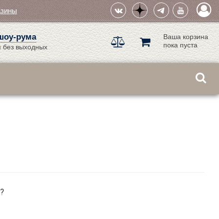
азины
шоу-рума
Ваша корзина
пока пуста
 без выходных
?