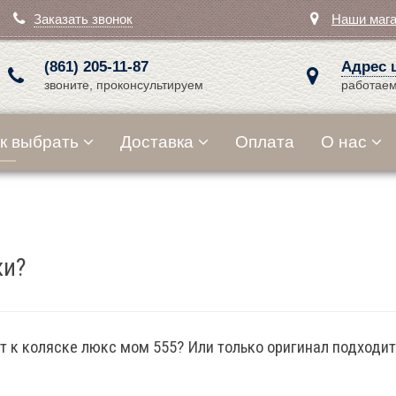
Заказать звонок
Наши маг
(861) 205-11-87
Адрес 
звоните, проконсультируем
работаем
к выбрать
Доставка
Оплата
О нас
ки?
т к коляске люкс мом 555? Или только оригинал подходит