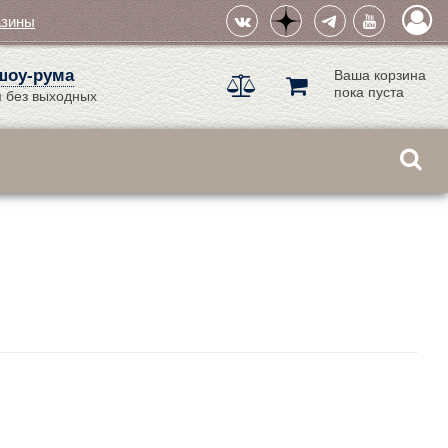
азины
шоу-рума
Ваша корзина
пока пуста
 без выходных