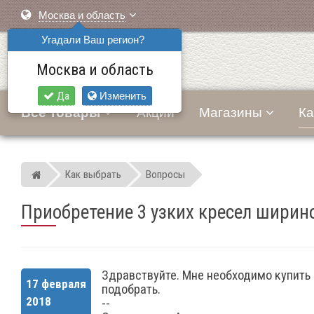
Москва и область
Угадали Ваш регион?
Москва и область
Да
Изменить
Все товары
Акции
Магазины
Ка
Как выбрать
Вопросы
Мир детских автокресел
Приобретение 3 узких кресел ширино
Здравствуйте. Мне необходимо купить 3
17 февраля
подобрать.
2018
--