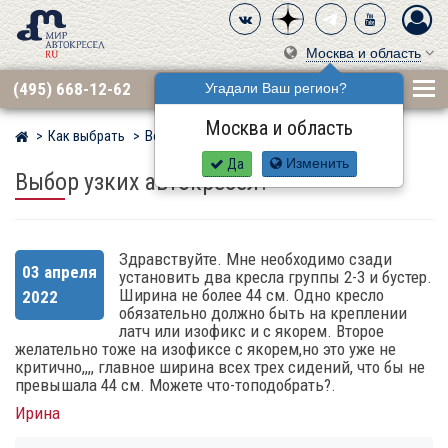
Москва и область
(495) 668-12-62
Угадали Ваш регион?
Москва и область
Как выбрать
Вопросы
Мир детских автокресел
Да
Изменить
Выбор узких автокресел?
Здравствуйте. Мне необходимо сзади
03 апреля
установить два кресла группы 2-3 и бустер.
Ширина не более 44 см. Одно кресло
2022
обязательно должно быть на креплении
латч или изофикс и с якорем. Второе
желательно тоже на изофиксе с якорем,но это уже не
критично,,,, главное ширина всех трех сидений, что бы не
превышала 44 см. Можете что-топодобрать?.
Ирина