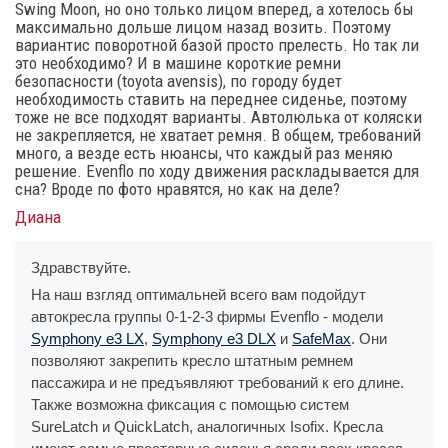
Swing Moon, но оно только лицом вперед, а хотелось бы
максимально дольше лицом назад возить. Поэтому
вариантис поворотной базой просто прелесть. Но так ли
это необходимо? И в машине короткие ремни
безопасности (toyota avensis), по городу будет
необходимость ставить на переднее сиденье, поэтому
тоже не все подходят варианты. Автолюлька от коляски
не закрепляется, не хватает ремня. В общем, требований
много, а везде есть нюансы, что каждый раз меняю
решение. Evenflo по ходу движения раскладывается для
сна? Вроде по фото нравятся, но как на деле?
Диана
Здравствуйте.
На наш взгляд оптимальней всего вам подойдут
автокресла группы 0-1-2-3 фирмы Evenflo - модели
Symphony e3 LX
,
Symphony e3 DLX
и
SafeMax
. Они
позволяют закрепить кресло штатным ремнем
пассажира и не предъявляют требований к его длине.
Также возможна фиксация с помощью систем
SureLatch и QuickLatch, аналогичных Isofix. Кресла